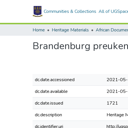
Communities & Collections
All of UGSpac
Home
Heritage Materials
African Docume
Brandenburg preuken 
dc.date.accessioned
2021-05-
dc.date.available
2021-05-
dc.date.issued
1721
dc.description
Heritage M
dc.identifier.uri
http://ug