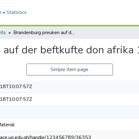
e
Statistics
nts
Brandenburg preuken auf der beftkufte don afrika 1681 bis 1721
auf der beftkufte don afrika
Simple item page
18T10:07:57Z
18T10:07:57Z
aterial
space.ug.edu.gh/handle/123456789/36353