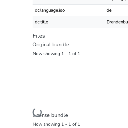
dc.language.iso
de
dc.title
Brandenbur
Files
Original bundle
Now showing
1 - 1 of 1
Loading...
License bundle
Now showing
1 - 1 of 1